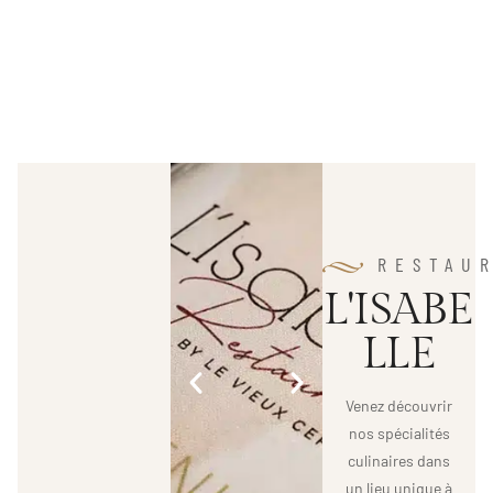
RESTAU
L
'
I
S
A
B
E
L
L
E
Venez découvrir
nos spécialités
culinaires dans
un lieu unique à