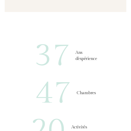
37
Ans
d’expérience
47
Chambres
20
Activités