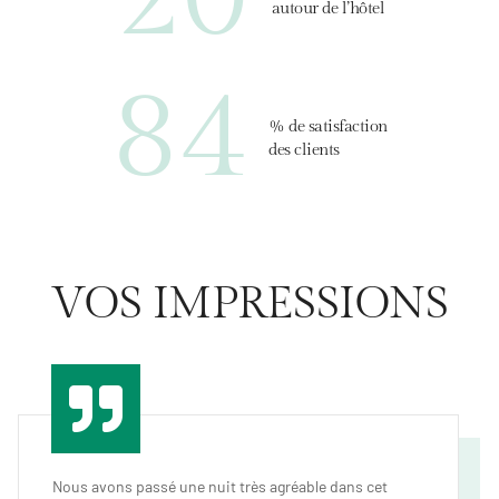
autour de l’hôtel
84
% de satisfaction
des clients
V
O
S
I
M
P
R
E
S
S
I
O
N
S
Énièmes fois que nous revivons l’expérience « Le vieux