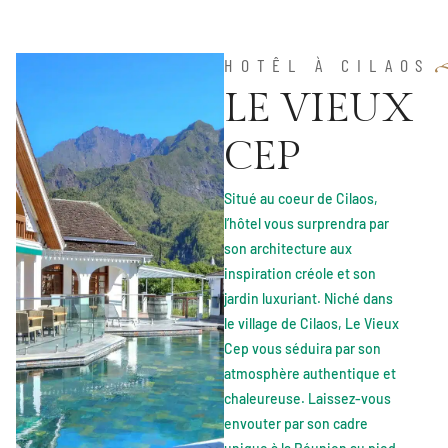
HOTÊL À CILAOS
L
E
V
I
E
U
X
C
E
P
Situé au coeur de Cilaos,
l’hôtel vous surprendra par
son architecture aux
inspiration créole et son
jardin luxuriant. Niché dans
le village de Cilaos,
Le Vieux
Cep
vous séduira par son
atmosphère authentique et
chaleureuse. Laissez-vous
envouter par son cadre