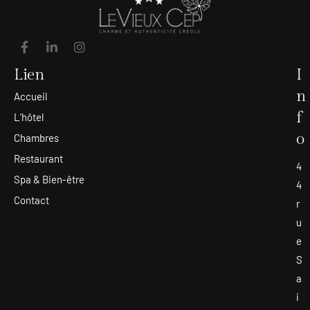
Lien
I
n
Accueil
f
L’hôtel
o
Chambres
Restaurant
4
Spa & Bien-être
4
Contact
r
u
e
S
a
i