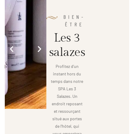
BIEN-
ÊTRE
L
e
s
3
s
a
l
a
z
e
s
Profitez d’un
instant hors du
temps dans notre
SPA Les 3
Salazes. Un
endroit reposant
et ressourçant
situé aux portes
de l’hôtel, qui
vous emportera