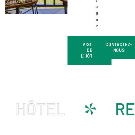
a
g
n
e
VISITE
CONTACTEZ-
DE
NOUS
L'HÔTEL
*
HÔTEL
RES