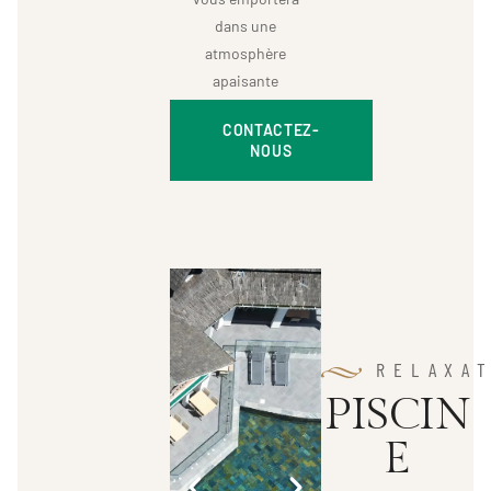
dans une
atmosphère
apaisante
CONTACTEZ-
NOUS
RELAXA
P
I
S
C
I
N
E